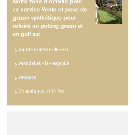
Notre zone d'activité pour
ce service Vente et pose de
gazon synthétique pour
refaire un putting green et
un golf sur
Saint-Laurent-du-Var
Mandelieu-la-Napoule
Monaco
Draguignan et le Var